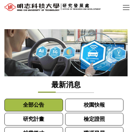
跳
研究發展處
OFFICE OF RESEARCH AND DEVELOPMENT
到
主
要
內
容
區
最新消息
全部公告
校園快報
研究計畫
檢定證照