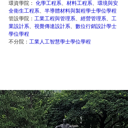
環資學院：
化學工程系
、
材料工程系
、
環境與安
全衛生工程系
、
半導體材料與製程學士學位學程
管設學院：
工業工程與管理系
、
經營管理系
、
工
業設計系
、
視覺傳達設計系
、
數位行銷設計學士
學位學程
不分院：
工業人工智慧學士學位學程